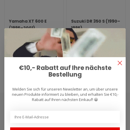
Yamaha XT 600 E
Suzuki DR 350 S (1990–
(1995–2001)
1995)
Auspuff für Arrow Yamaha
Auspuff für Arrow Suzuki DR
XT 600 E (1995–2001).
350 S (1990–1995). Lieferzeit:
Lieferzeit: 1–4 Wochen...
1–4 Wochen...
€300,92
€295,63
€341,95
€335,94
€10,- Rabatt auf Ihre nächste
Bestellung
Melden Sie sich für unseren Newsletter an, um über unsere
neuen Produkte informiert zu bleiben, und erhalten Sie €10,-
Rabatt auf Ihren nächsten Einkauf! 😀
Abonnieren Sie unseren Newsletter
Bleibe auf dem Laufenden mit unseren Newsletter-Angeboten