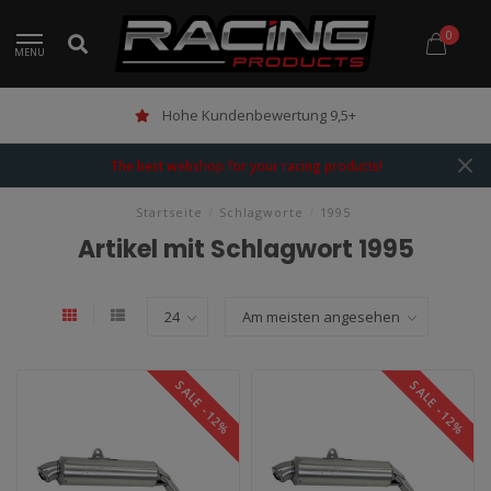
0
MENU
Hohe Kundenbewertung 9,5+
The best webshop for your racing products!
Startseite
/
Schlagworte
/
1995
Artikel mit Schlagwort 1995
SALE -12%
SALE -12%