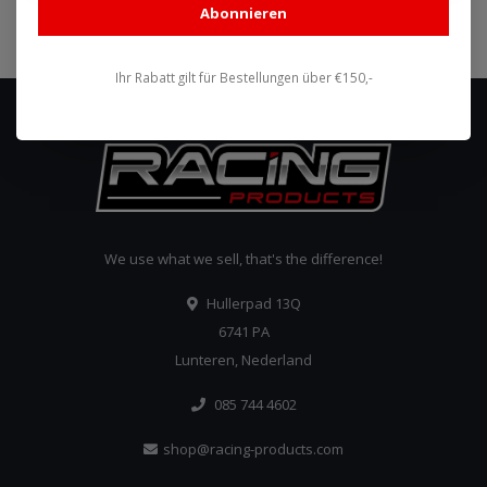
Abonnieren
Abonnieren
Ihr Rabatt gilt für Bestellungen über €150,-
We use what we sell, that's the difference!
Hullerpad 13Q
6741 PA
Lunteren, Nederland
085 744 4602
shop@racing-products.com