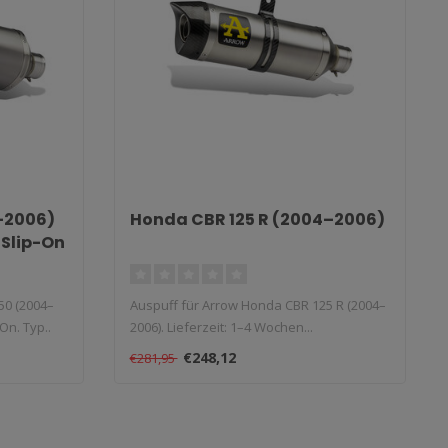
–2006)
Honda CBR 125 R (2004–2006)
Slip-On
50 (2004–
Auspuff für Arrow Honda CBR 125 R (2004–
On. Typ..
2006). Lieferzeit: 1–4 Wochen...
€248,12
€281,95