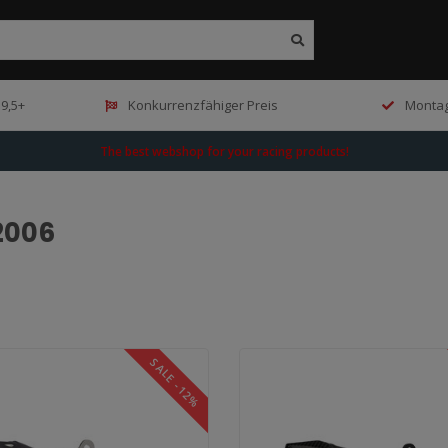
9,5+
Konkurrenzfähiger Preis
Montag
The best webshop for your racing products!
2006
SALE -12%