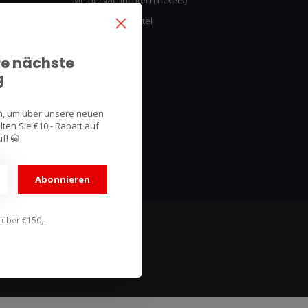
Meine Nachrichten (Tickets)
Mein Wunschzettel
Vergleichen
re nächste
Alle Produkte
g
an, um über unsere neuen
ten Sie €10,- Rabatt auf
f! 😀
Abonnieren
n über €150,-