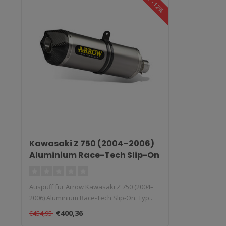
SALE -12%
Kawasaki Z 750 (2004–2006)
Aluminium Race-Tech Slip-On
Auspuff für Arrow Kawasaki Z 750 (2004–
2006) Aluminium Race-Tech Slip-On. Typ..
€400,36
€454,95