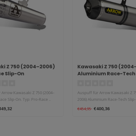
i Z 750 (2004–2006)
Kawasaki Z 750 (2004
e Slip-On
Aluminium Race-Tech 
r Arrow Kawasaki Z 750 (2004–
Auspuff für Arrow Kawasaki Z 7
ace Slip-On. Typ: Pro-Race ..
2006) Aluminium Race-Tech Slip-
349,32
€400,36
€454,95