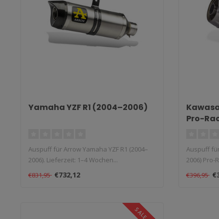
Yamaha YZF R1 (2004–2006)
Kawasak
Pro-Rac
Auspuff für Arrow Yamaha YZF R1 (2004–
Auspuff fü
2006). Lieferzeit: 1–4 Wochen...
2006) Pro-R
€732,12
€
€831,95
€396,95