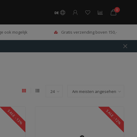
0
DE
e ook mogelijk
Gratis verzending boven 150,-
SALE -12%
SALE -12%