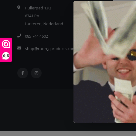
Hullerpad 13Q
6741 PA
Lunteren, Nederland
085 744 4602
shop@racing-products.com
9,5