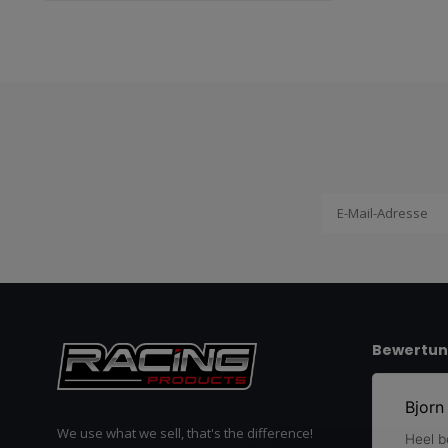
Bewertu
We use what we sell, that's the difference!