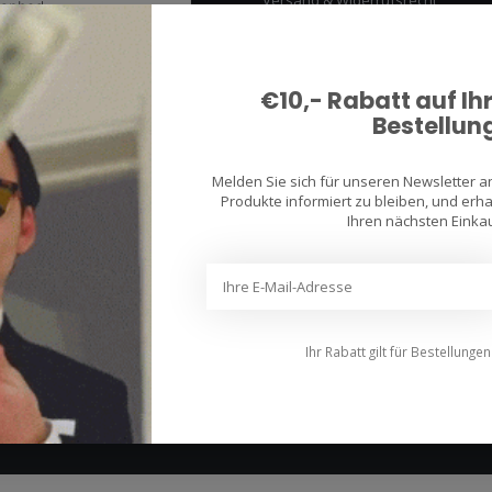
Versand & Widerrufsrecht
Zahlungsmethoden
AGB
€10,- Rabatt auf Ih
Datenschutz
Bestellun
Haftungsausschluss
Beschwerden
Melden Sie sich für unseren Newsletter 
Sitemap
Produkte informiert zu bleiben, und erhal
Ihren nächsten Einkau
Ihr Rabatt gilt für Bestellunge
© Copyright 2026 Racing Products