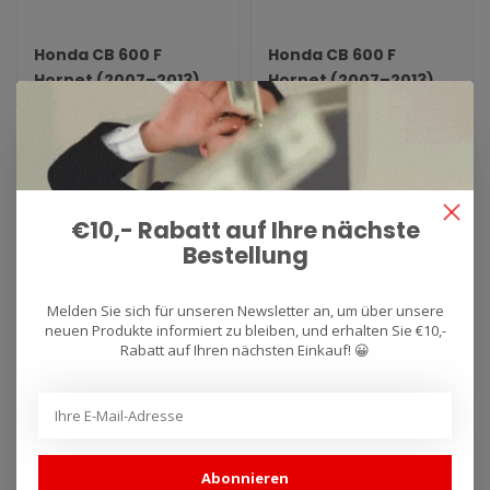
Honda CB 600 F
Honda CB 600 F
Hornet (2007–2013)
Hornet (2007–2013)
X-Kone Slip-On
Aluminium Race-Tech
Slip-On
Auspuff für Arrow Honda CB
Auspuff für Arrow Honda CB
600 F Hornet (2007–2013) X-
600 F Hornet (2007–2013)
Kone Slip-On. Typ: X-Ko..
Aluminium Race-Tech Slip-..
€439,96
€412,68
€499,95
€468,95
€10,- Rabatt auf Ihre nächste
Bestellung
SALE -12%
SALE -12%
Melden Sie sich für unseren Newsletter an, um über unsere
neuen Produkte informiert zu bleiben, und erhalten Sie €10,-
Rabatt auf Ihren nächsten Einkauf! 😀
Abonnieren