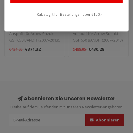
Suzuki GSF 650 BANDIT
Suzuki GSF 650 BANDIT
(2007–2013)
Ihr Rabatt gilt für Bestellungen über €150,-
(2007–2013)
Aluminium Race-Tech
Slip-On
Auspuff für Arrow Suzuki
Auspuff für Arrow Suzuki
GSF 650 BANDIT (2007–2013).
GSF 650 BANDIT (2007–2013)
Lieferzeit: 1–4 Wochen..
Aluminium Race-Tech Slip-..
€371,32
€430,28
€421,95
€488,95
Abonnieren Sie unseren Newsletter
Bleibe auf dem Laufenden mit unseren Newsletter-Angeboten
Abonnieren