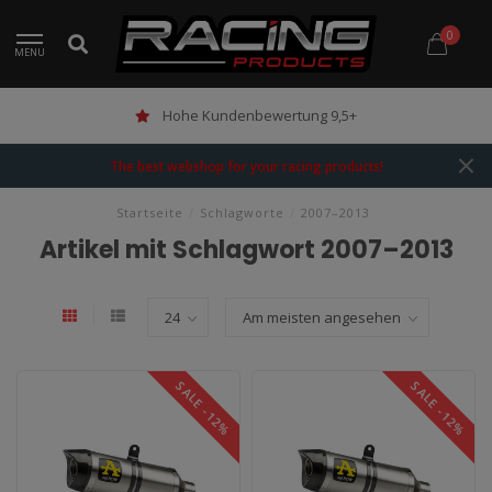
0
MENU
Hohe Kundenbewertung 9,5+
The best webshop for your racing products!
Startseite
/
Schlagworte
/
2007–2013
Artikel mit Schlagwort 2007–2013
SALE -12%
SALE -12%