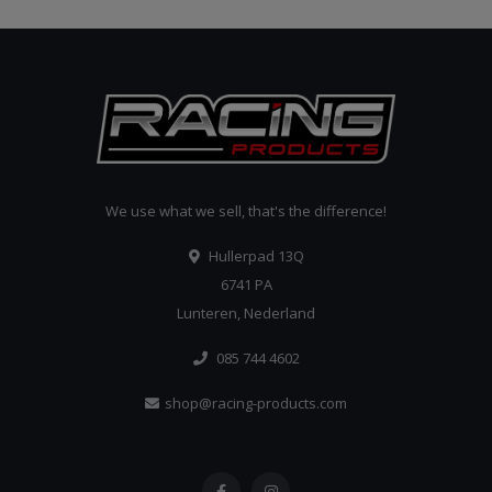
We use what we sell, that's the difference!
Hullerpad 13Q
6741 PA
Lunteren, Nederland
085 744 4602
shop@racing-products.com