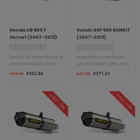
Honda CB 600 F
Suzuki GSF 650 BANDIT
Hornet (2007–2013)
(2007–2013)
Auspuff für Arrow Honda CB
Auspuff für Arrow Suzuki
600 F Hornet (2007–2013).
GSF 650 BANDIT (2007–2013).
Lieferzeit: 1–4 Wochen..
Lieferzeit: 1–4 Wochen..
€352,84
€371,32
€400,95
€421,95
SALE -12%
SALE -12%