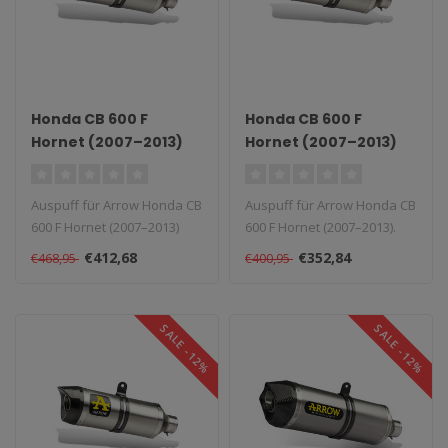
Honda CB 600 F
Honda CB 600 F
Hornet (2007–2013)
Hornet (2007–2013)
Aluminium Race-Tech
Slip-On
Auspuff für Arrow Honda CB
Auspuff für Arrow Honda CB
600 F Hornet (2007–2013)
600 F Hornet (2007–2013).
Aluminium Race-Tech Slip-..
Lieferzeit: 1–4 Wochen..
€412,68
€352,84
€468,95
€400,95
SALE -12%
SALE -12%