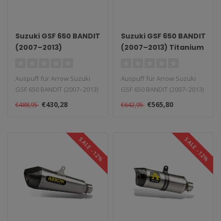
Suzuki GSF 650 BANDIT
Suzuki GSF 650 BANDIT
(2007–2013)
(2007–2013) Titanium
Aluminium Race-Tech
Works Slip-On
Slip-On
Auspuff für Arrow Suzuki
Auspuff für Arrow Suzuki
GSF 650 BANDIT (2007–2013)
GSF 650 BANDIT (2007–2013)
Aluminium Race-Tech Slip-..
Titanium Works Slip-On. T..
€430,28
€565,80
€488,95
€642,95
SALE -12%
SALE -12%