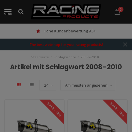
0
MENU
Hohe Kundenbewertung 9,5+
The best webshop for your racing products!
Startseite
/
Schlagworte
/
2008–2010
Artikel mit Schlagwort 2008–2010
SALE -12%
SALE -12%