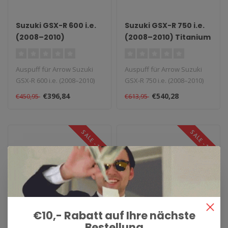
Suzuki GSX-R 600 i.e.
Suzuki GSX-R 750 i.e.
(2008–2010)
(2008–2010) Titanium
Aluminium Race-Tech
Works Slip-On
Slip-On
Auspuff für Arrow Suzuki
Auspuff für Arrow Suzuki
GSX-R 600 i.e. (2008–2010)
GSX-R 750 i.e. (2008–2010)
Aluminium Race-Tech Slip-..
Titanium Works Slip-On. T..
€396,84
€540,28
€450,95
€613,95
SALE -12%
SALE -12%
€10,- Rabatt auf Ihre nächste
Bestellung