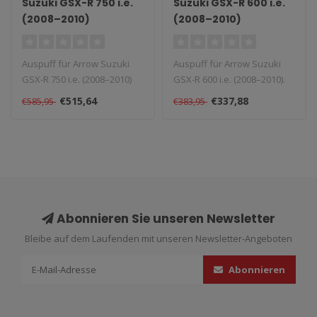
Suzuki GSX-R 750 i.e.
Suzuki GSX-R 600 i.e.
(2008–2010)
(2008–2010)
Aluminium Maxi Race-
Tech Slip-On
Auspuff für Arrow Suzuki
Auspuff für Arrow Suzuki
GSX-R 750 i.e. (2008–2010)
GSX-R 600 i.e. (2008–2010).
Aluminium Maxi Race-Tech ..
Lieferzeit: 1–4 Wochen..
€515,64
€337,88
€585,95
€383,95
Abonnieren Sie unseren Newsletter
Bleibe auf dem Laufenden mit unseren Newsletter-Angeboten
Abonnieren