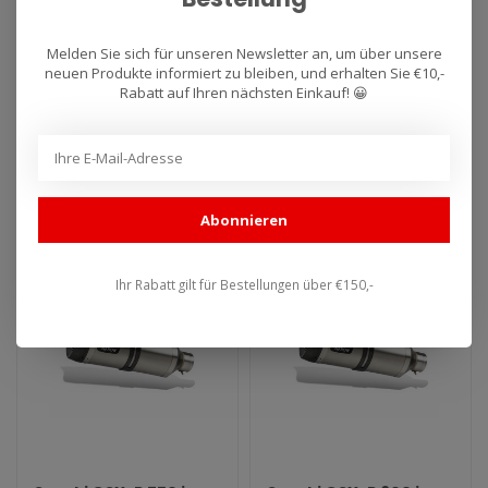
Suzuki GSX-R 600 i.e.
Suzuki GSX-R 750 i.e.
Melden Sie sich für unseren Newsletter an, um über unsere
(2008–2010) Titanium
(2008–2010)
neuen Produkte informiert zu bleiben, und erhalten Sie €10,-
Works Slip-On
Aluminium Race-Tech
Rabatt auf Ihren nächsten Einkauf! 😀
Slip-On
Auspuff für Arrow Suzuki
Auspuff für Arrow Suzuki
GSX-R 600 i.e. (2008–2010)
GSX-R 750 i.e. (2008–2010)
Titanium Works Slip-On. T..
Aluminium Race-Tech Slip-..
€540,28
€396,84
€613,95
€450,95
Abonnieren
SALE -12%
SALE -12%
Ihr Rabatt gilt für Bestellungen über €150,-