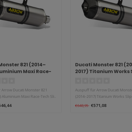
Monster 821 (2014–
Ducati Monster 821 (2
luminium Maxi Race-
2017) Titanium Works 
ip-On
r Arrow Ducati Monster 821
Auspuff für Arrow Ducati Monst
 Aluminium Maxi Race-Tech Sli..
(2014–2017) Titanium Works Slip-
546,44
€571,08
€648,95