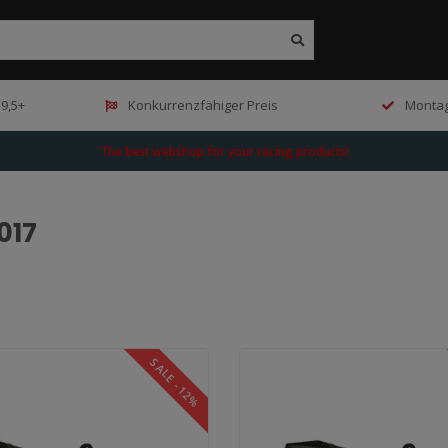
9,5+
Konkurrenzfähiger Preis
Montag
The best webshop for your racing products!
017
SALE -12%