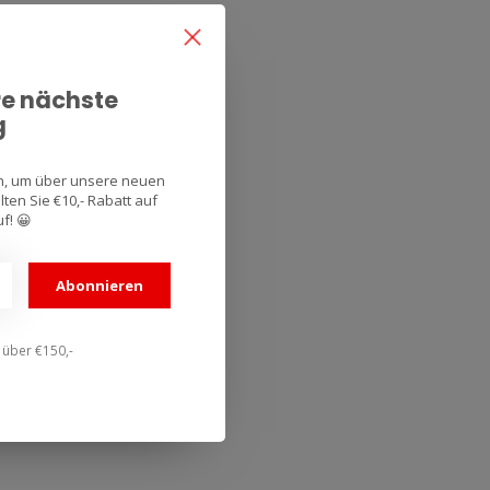
re nächste
g
an, um über unsere neuen
ten Sie €10,- Rabatt auf
f! 😀
Abonnieren
n über €150,-