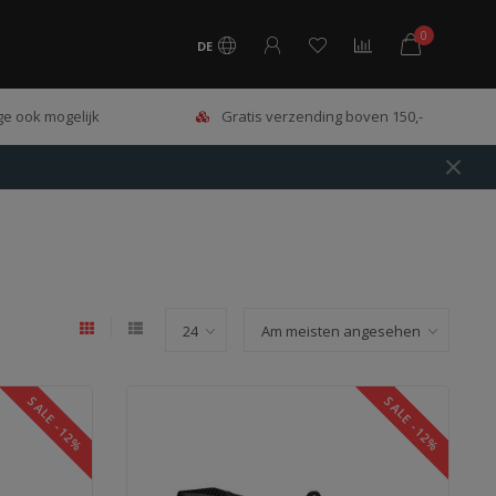
0
DE
e ook mogelijk
Gratis verzending boven 150,-
SALE -12%
SALE -12%