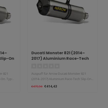
014–
Ducati Monster 821 (2014–
Slip-On
2017) Aluminium Race-Tech
Slip-On
er 821
Auspuff für Arrow Ducati Monster 821
On. Typ:..
(2014–2017) Aluminium Race-Tech Slip-On...
€414,43
€470,94