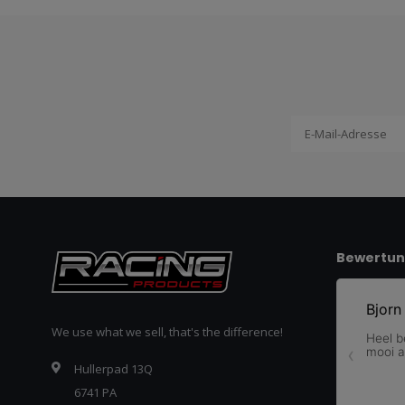
Bewertu
We use what we sell, that's the difference!
Hullerpad 13Q
6741 PA