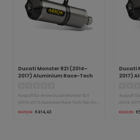
Ducati Monster 821 (2014–
Ducati 
2017) Aluminium Race-Tech
2017) A
Slip-On
Tech Sl
Auspuff für Arrow Ducati Monster 821
Auspuff fü
(2014–2017) Aluminium Race-Tech Slip-On...
(2014–2017)
€414,43
€
€470,94
€620,95