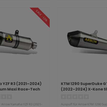
SALE -12%
YZF R3 (2021–2024)
KTM 1290 SuperDuke G
ium Maxi Race-Tech
(2022–2024) X-Kone S
r Arrow Yamaha YZF R3 (2021–
Auspuff für Arrow KTM 1290 S