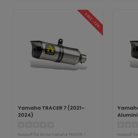
SALE -12%
Yamaha TRACER 7 (2021–
Yamaha 
2024)
Alumin
Slip-On
Auspuff für Arrow Yamaha TRACER 7
Auspuff fü