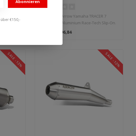
Abonnieren
Slip-On
R1 (2020–
Auspuff für Arrow Yamaha TRACER 7
n über €150,-
n. Typ:..
(2021–2024) Aluminium Race-Tech Slip-On.
Ty..
€396,84
€450,95
SALE -12%
SALE -12%