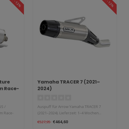
SALE -12%
SALE -12%
ture
Yamaha TRACER 7 (2021–
m Race-
2024)
GS /
Auspuff für Arrow Yamaha TRACER 7
um Race-
(2021–2024). Lieferzeit: 1–4 Wochen...
€464,60
€527,95