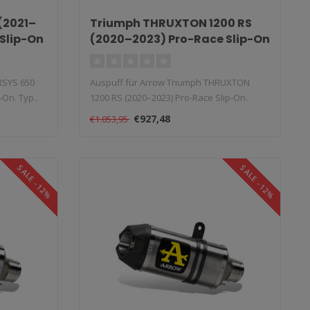
(2021–
Triumph THRUXTON 1200 RS
Slip-On
(2020–2023) Pro-Race Slip-On
RSYS 650
Auspuff für Arrow Triumph THRUXTON
-On. Typ..
1200 RS (2020–2023) Pro-Race Slip-On.
Typ:..
€927,48
€1.053,95
SALE -12%
SALE -12%