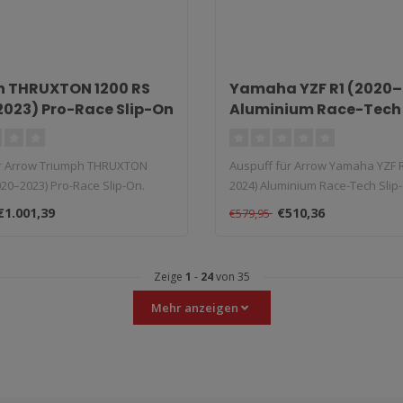
h THRUXTON 1200 RS
Yamaha YZF R1 (2020
023) Pro-Race Slip-On
Aluminium Race-Tech 
ür Arrow Triumph THRUXTON
Auspuff für Arrow Yamaha YZF 
020–2023) Pro-Race Slip-On.
2024) Aluminium Race-Tech Slip-O
€1.001,39
€510,36
€579,95
Zeige
1
-
24
von 35
Mehr anzeigen