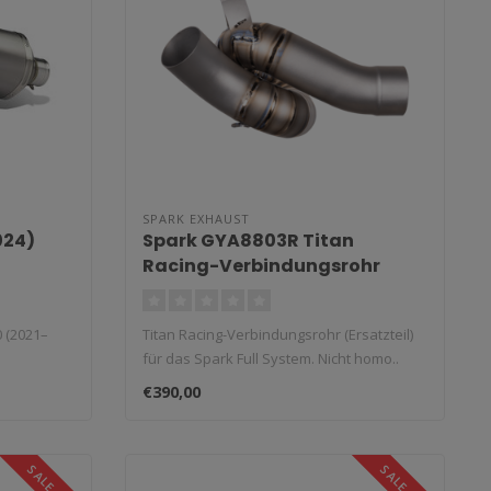
SPARK EXHAUST
024)
Spark GYA8803R Titan
Racing-Verbindungsrohr
(Ersatzteil) für Spark Full
System - Yamaha YZF-R7 /
0 (2021–
Titan Racing-Verbindungsrohr (Ersatzteil)
MT-07 / Tracer 7 / XSR700
für das Spark Full System. Nicht homo..
€390,00