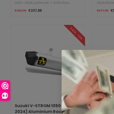
(2021–2024). Lieferzeit: 1–4 Wochen...
2024) Alumi
€337,88
€
€383,95
€571,95
SALE -12%
9,5
Suzuki V-STROM 1050 (2020–
Honda C
2024) Aluminium Race-Tech
dB-Kille