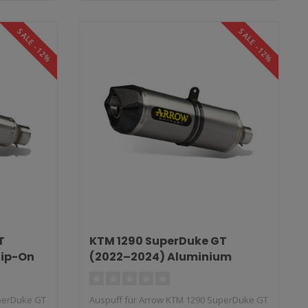
SALE -12%
SALE -12%
T
KTM 1290 SuperDuke GT
lip-On
(2022–2024) Aluminium
Race-Tech Slip-On
uperDuke GT
Auspuff für Arrow KTM 1290 SuperDuke GT