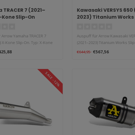
 TRACER 7 (2021–
Kawasaki VERSYS 650 
-Kone Slip-On
2023) Titanium Works 
r Arrow Yamaha TRACER 7
Auspuff für Arrow Kawasaki VE
) X-Kone Slip-On. Typ: X-Kone
(2021–2023) Titanium Works Slip
425,88
€567,56
€644,95
SALE -12%