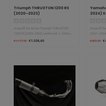
Triumph THRUXTON 1200 RS
Yamaha
(2020–2023)
2024) X
Auspuff für Arrow Triumph THRUXTON
Auspuff fü
1200 RS (2020–2023). Lieferzeit: 1–4 Woc..
(2021–2024
Sli..
€1.036,60
€
€1.177,95
€483,95