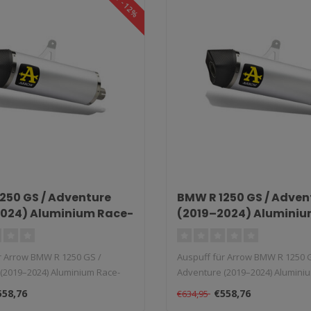
SALE -12%
250 GS / Adventure
BMW R 1250 GS / Adven
024) Aluminium Race-
(2019–2024) Aluminiu
ip-On
Tech Slip-On
r Arrow BMW R 1250 GS /
Auspuff für Arrow BMW R 1250 
(2019–2024) Aluminium Race-
Adventure (2019–2024) Alumini
Tech S..
558,76
€558,76
€634,95