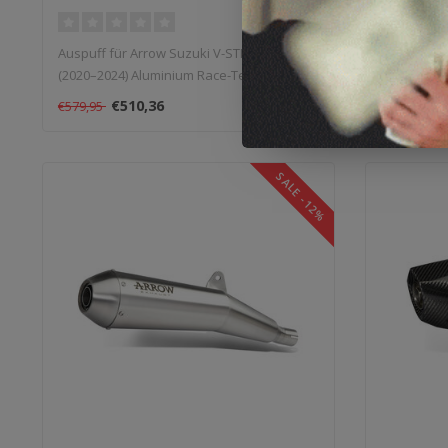
Slip-On
Auspuff für Arrow Suzuki V-STROM 1050
Auspuff fü
(2020–2024) Aluminium Race-Tech Slip-On..
2023) dB-Kil
€510,36
€5
€579,95
€61,95
SALE -12%