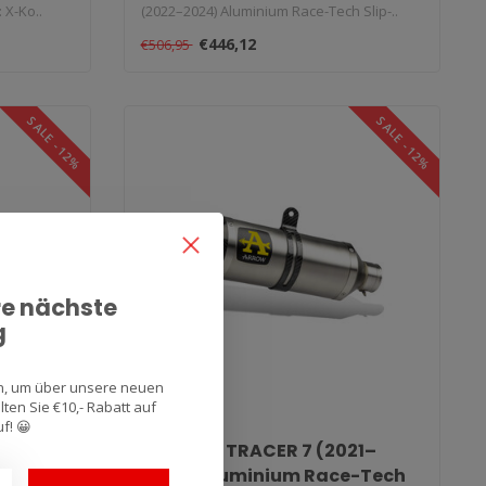
 X-Ko..
(2022–2024) Aluminium Race-Tech Slip-..
€446,12
€506,95
SALE -12%
SALE -12%
re nächste
g
an, um über unsere neuen
ten Sie €10,- Rabatt auf
f! 😀
–2024)
Yamaha TRACER 7 (2021–
Slip-On
2024) Aluminium Race-Tech