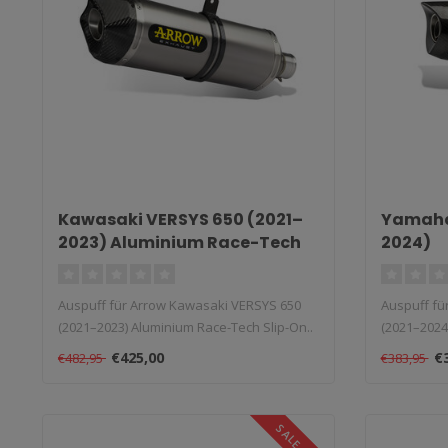
Kawasaki VERSYS 650 (2021–
Yamaha
2023) Aluminium Race-Tech
2024)
Slip-On
Auspuff für Arrow Kawasaki VERSYS 650
Auspuff fü
(2021–2023) Aluminium Race-Tech Slip-On..
(2021–2024)
€425,00
€
€482,95
€383,95