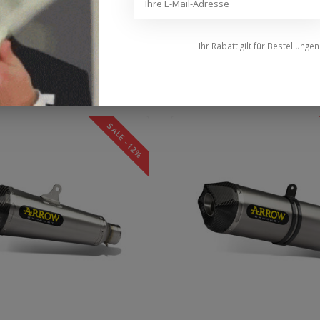
r Arrow Honda CBR 650 R (2019–
Auspuff für Arrow Yamaha YZF 
Ihr Rabatt gilt für Bestellunge
ler. Typ: dB-Killer Baffl..
2024) Aluminium Race-Tech Slip-O
4,52
€510,36
€579,95
SALE -12%