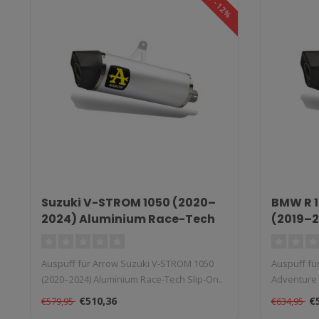
SALE -12%
Suzuki V-STROM 1050 (2020–
BMW R 1
2024) Aluminium Race-Tech
(2019–2
Slip-On
Tech Sl
Auspuff für Arrow Suzuki V-STROM 1050
Auspuff fü
(2020–2024) Aluminium Race-Tech Slip-On..
Adventure 
Tech S..
€510,36
€
€579,95
€634,95