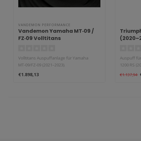
VANDEMON PERFORMANCE
Vandemon Yamaha MT‑09 /
Triump
FZ‑09 Volltitans
(2020–2
Auspuffanlage 2021–2023
Volltitans Auspuffanlage für Yamaha
Auspuff f
MT‑09/FZ‑09 (2021–2023).
1200 RS (2
Typ:..
€1.898,13
€1.137,94