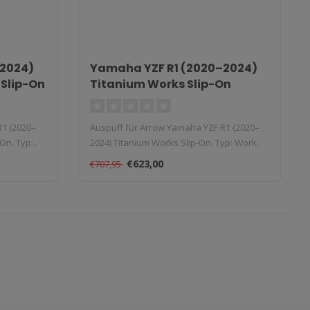
–2024)
Yamaha YZF R1 (2020–2024)
Slip-On
Titanium Works Slip-On
R1 (2020–
Auspuff für Arrow Yamaha YZF R1 (2020–
n. Typ:..
2024) Titanium Works Slip-On. Typ: Work..
€623,00
€707,95