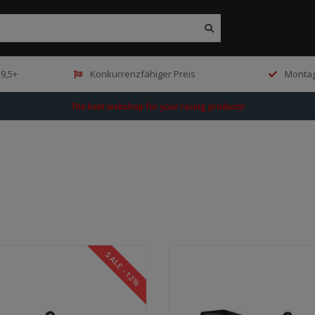
9,5+
Konkurrenzfähiger Preis
Montag
The best webshop for your racing products!
SALE -12%