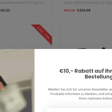
nium Maxi Race-Tech Slip-On...
(2022–2024) X-Kone Slip-On. Typ:
503,32
€434,68
€493,95
SALE -12%
€10,- Rabatt auf Ih
Bestellun
Melden Sie sich für unseren Newsletter 
Produkte informiert zu bleiben, und erhal
Ihren nächsten Einkau
BR 650 R (2019–2023)
Yamaha YZF R1 (2020
r
Aluminium Race-Tech 