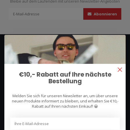
Bleibe auf dem Laufenden mit unseren Newsletter-Angeboten
Abonnieren
€10,- Rabatt auf Ihre nächste
Bestellung
We use what we sell, that's the difference!
Hullerpad 13Q
Melden Sie sich für unseren Newsletter an, um über unsere
neuen Produkte informiert zu bleiben, und erhalten Sie €10,-
6741 PA
Rabatt auf Ihren nächsten Einkauf! 😀
Lunteren, Nederland
085 744 4602