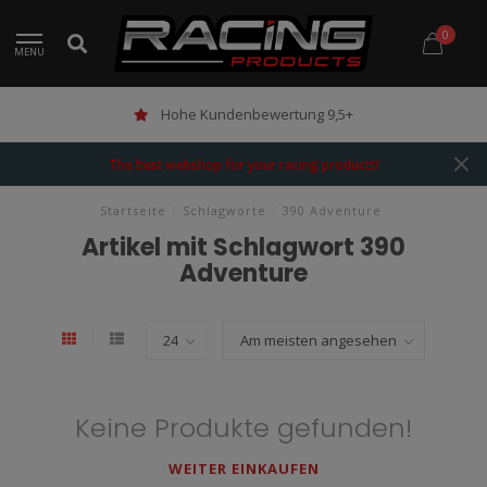
0
MENU
Hohe Kundenbewertung 9,5+
The best webshop for your racing products!
Startseite
/
Schlagworte
/
390 Adventure
Artikel mit Schlagwort 390
Adventure
Keine Produkte gefunden!
WEITER EINKAUFEN