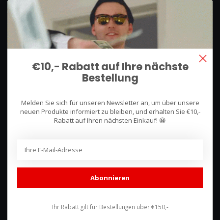
We use what we sell, that's the difference!
Hullerpad 13Q
6741 PA
€10,- Rabatt auf Ihre nächste
Lunteren, Nederland
Bestellung
085 744 4602
Melden Sie sich für unseren Newsletter an, um über unsere
shop@racing-products.com
neuen Produkte informiert zu bleiben, und erhalten Sie €10,-
Rabatt auf Ihren nächsten Einkauf! 😀
Bewertungen
Abonnieren
Ihr Rabatt gilt für Bestellungen über €150,-