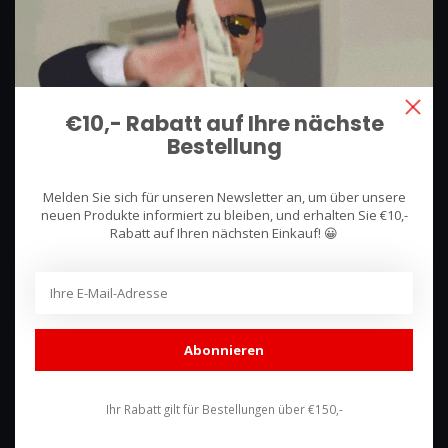
We use what we sell, that's the difference!
Hullerpad 13Q
6741 PA
Lunteren, Nederland
€10,- Rabatt auf Ihre nächste
Bestellung
085 744 4602
shop@racing-products.com
Melden Sie sich für unseren Newsletter an, um über unsere
neuen Produkte informiert zu bleiben, und erhalten Sie €10,-
Rabatt auf Ihren nächsten Einkauf! 😀
Bewertungen
Abonnieren
Ihr Rabatt gilt für Bestellungen über €150,-