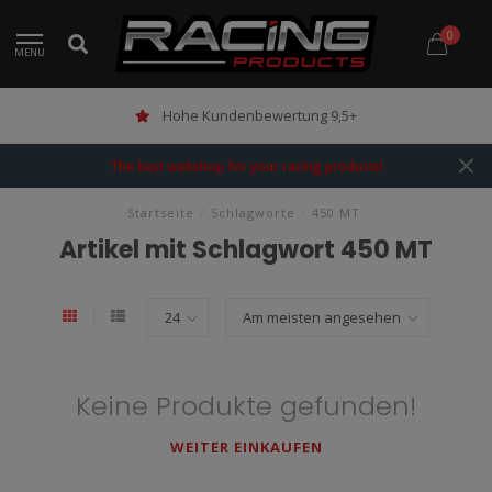
0
MENU
Hohe Kundenbewertung 9,5+
The best webshop for your racing products!
Startseite
/
Schlagworte
/
450 MT
Artikel mit Schlagwort 450 MT
Keine Produkte gefunden!
WEITER EINKAUFEN