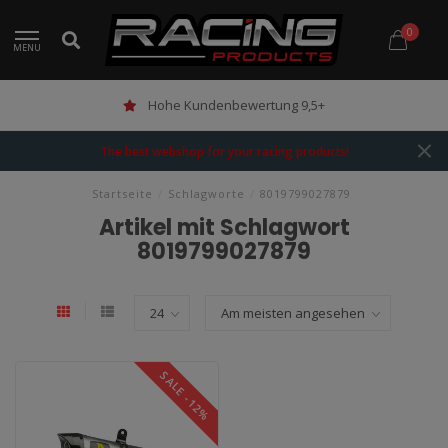
0
MENU
Hohe Kundenbewertung 9,5+
The best webshop for your racing products!
Startseite
/
Schlagworte
/
8019799027879
Artikel mit Schlagwort
8019799027879
SALE -12%