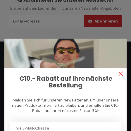
Abonnieren Sie unseren Newsletter
Bleibe auf dem Laufenden mit unseren Newsletter-Angeboten
Abonnieren
€10,- Rabatt auf Ihre nächste
Bestellung
We use what we sell, that's the difference!
Melden Sie sich für unseren Newsletter an, um über unsere
Hullerpad 13Q
neuen Produkte informiert zu bleiben, und erhalten Sie €10,-
6741 PA
Rabatt auf Ihren nächsten Einkauf! 😀
Lunteren, Nederland
085 744 4602