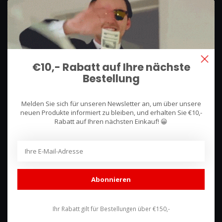
We use what we sell, that's the difference!
Hullerpad 13Q
6741 PA
€10,- Rabatt auf Ihre nächste
Lunteren, Nederland
Bestellung
085 744 4602
Melden Sie sich für unseren Newsletter an, um über unsere
shop@racing-products.com
neuen Produkte informiert zu bleiben, und erhalten Sie €10,-
Rabatt auf Ihren nächsten Einkauf! 😀
Bewertungen
Abonnieren
Ihr Rabatt gilt für Bestellungen über €150,-