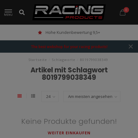
0
MENU
Hohe Kundenbewertung 9,5+
The best webshop for your racing products!
Startseite
/
Schlagworte
/
8019799038349
Artikel mit Schlagwort
8019799038349
Keine Produkte gefunden!
WEITER EINKAUFEN