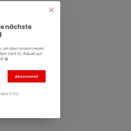
re nächste
g
an, um über unsere neuen
ten Sie €10,- Rabatt auf
f! 😀
Abonnieren
n über €150,-