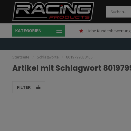
KATEGORIEN
Gratis verzending boven 150,-
Hohe Kundenbewertung 
Startseite
/
Schlagworte
/
8019799038455
Artikel mit Schlagwort 80197
FILTER