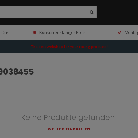
9,5+
Konkurrenzfähiger Preis
Montag
The best webshop for your racing products!
99038455
Keine Produkte gefunden!
WEITER EINKAUFEN