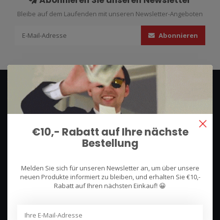
Abonnieren Sie unseren Newsletter
Bleibe auf dem Laufenden mit unseren Newsletter-Angeboten
Abonnieren
€10,- Rabatt auf Ihre nächste
Bestellung
We use what we sell, that's the difference!
Melden Sie sich für unseren Newsletter an, um über unsere
Hullerpad 13Q
neuen Produkte informiert zu bleiben, und erhalten Sie €10,-
6741 PA
Rabatt auf Ihren nächsten Einkauf! 😀
Lunteren, Nederland
085 744 4602