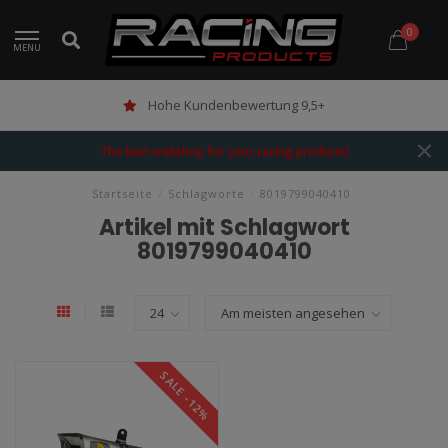
0
MENU
Hohe Kundenbewertung 9,5+
The best webshop for your racing products!
Startseite
/
Schlagworte
/
8019799040410
Artikel mit Schlagwort
8019799040410
SALE -12%