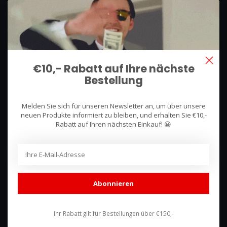
We use what we sell, that's the difference!
Hullerpad 13Q
6741 PA
€10,- Rabatt auf Ihre nächste
Lunteren, Nederland
Bestellung
085 744 4602
Melden Sie sich für unseren Newsletter an, um über unsere
shop@racing-products.com
neuen Produkte informiert zu bleiben, und erhalten Sie €10,-
Rabatt auf Ihren nächsten Einkauf! 😀
Bewertungen
Abonnieren
Ihr Rabatt gilt für Bestellungen über €150,-