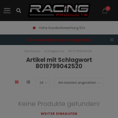
0
MENU
Hohe Kundenbewertung 9,5+
The best webshop for your racing products!
Startseite
/
Schlagworte
/
8019799042520
Artikel mit Schlagwort
8019799042520
Keine Produkte gefunden!
WEITER EINKAUFEN