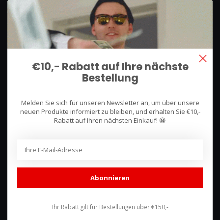
We use what we sell, that's the difference!
Hullerpad 13Q
6741 PA
€10,- Rabatt auf Ihre nächste
Lunteren, Nederland
Bestellung
085 744 4602
Melden Sie sich für unseren Newsletter an, um über unsere
shop@racing-products.com
neuen Produkte informiert zu bleiben, und erhalten Sie €10,-
Rabatt auf Ihren nächsten Einkauf! 😀
Bewertungen
Abonnieren
Ihr Rabatt gilt für Bestellungen über €150,-