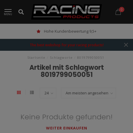
0
MENU
Hohe Kundenbewertung 9,5+
The best webshop for your racing products!
Startseite
/
Schlagworte
/
8019799050051
Artikel mit Schlagwort
8019799050051
Keine Produkte gefunden!
WEITER EINKAUFEN