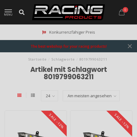
0
MENU
Konkurrenzfähiger Preis
The best webshop for your racing products!
Startseite
/
Schlagworte
/
8019799063211
Artikel mit Schlagwort
8019799063211
SALE -12%
SALE -12%