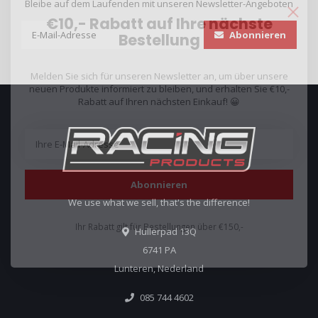
Bleibe auf dem Laufenden mit unseren Newsletter-Angeboten
€10,- Rabatt auf Ihre nächste
Abonnieren
Bestellung
Melden Sie sich für unseren Newsletter an, um über unsere
neuen Produkte informiert zu bleiben, und erhalten Sie €10,-
Rabatt auf Ihren nächsten Einkauf! 😀
Abonnieren
We use what we sell, that's the difference!
Ihr Rabatt gilt für Bestellungen über €150,-
Hullerpad 13Q
6741 PA
Lunteren, Nederland
085 744 4602