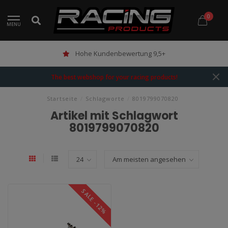
0
MENU
Hohe Kundenbewertung 9,5+
The best webshop for your racing products!
Startseite
/
Schlagworte
/
8019799070820
Artikel mit Schlagwort
8019799070820
SALE -12%