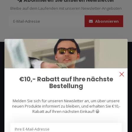
Abonnieren Sie unseren Newsletter
Bleibe auf dem Laufenden mit unseren Newsletter-Angeboten
Abonnieren
€10,- Rabatt auf Ihre nächste
Bestellung
We use what we sell, that's the difference!
Melden Sie sich für unseren Newsletter an, um über unsere
Hullerpad 13Q
neuen Produkte informiert zu bleiben, und erhalten Sie €10,-
6741 PA
Rabatt auf Ihren nächsten Einkauf! 😀
Lunteren, Nederland
085 744 4602