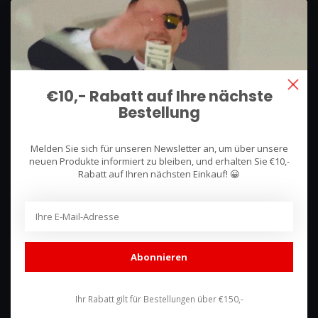
We use what we sell, that's the difference!
Hullerpad 13Q
6741 PA
€10,- Rabatt auf Ihre nächste
Lunteren, Nederland
Bestellung
085 744 4602
Melden Sie sich für unseren Newsletter an, um über unsere
shop@racing-products.com
neuen Produkte informiert zu bleiben, und erhalten Sie €10,-
Rabatt auf Ihren nächsten Einkauf! 😀
Bewertungen
Abonnieren
Ihr Rabatt gilt für Bestellungen über €150,-