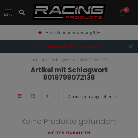
0
MENU
Hohe Kundenbewertung 9,5+
The best webshop for your racing products!
Startseite
/
Schlagworte
/
8019799072138
Artikel mit Schlagwort
8019799072138
Keine Produkte gefunden!
WEITER EINKAUFEN