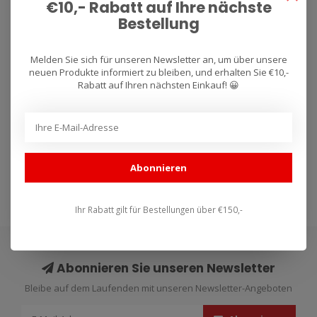
€10,- Rabatt auf Ihre nächste
Bestellung
Aprilia SCARABEO 400
Aprilia SCARABEO 500
Melden Sie sich für unseren Newsletter an, um über unsere
Light (2006–2011)
(2003–2006)
neuen Produkte informiert zu bleiben, und erhalten Sie €10,-
Rabatt auf Ihren nächsten Einkauf! 😀
Auspuff für Arrow Aprilia
Auspuff für Arrow Aprilia
SCARABEO 400 Light (2006–
SCARABEO 500 (2003–2006).
2011). Lieferzeit: 1–4 W..
Lieferzeit: 1–4 Wochen...
€379,24
€379,24
€430,95
€430,95
Abonnieren
Ihr Rabatt gilt für Bestellungen über €150,-
Abonnieren Sie unseren Newsletter
Bleibe auf dem Laufenden mit unseren Newsletter-Angeboten