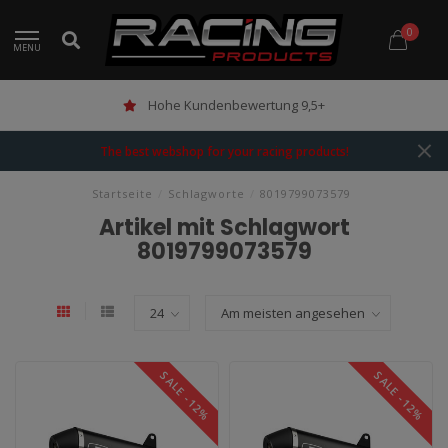
0
MENU
Hohe Kundenbewertung 9,5+
The best webshop for your racing products!
Startseite
/
Schlagworte
/
8019799073579
Artikel mit Schlagwort
8019799073579
SALE -12%
SALE -12%