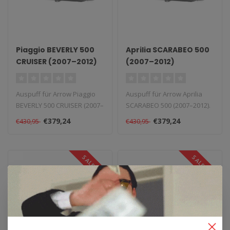
Piaggio BEVERLY 500
Aprilia SCARABEO 500
CRUISER (2007–2012)
(2007–2012)
Auspuff für Arrow Piaggio
Auspuff für Arrow Aprilia
BEVERLY 500 CRUISER (2007–
SCARABEO 500 (2007–2012).
2012). Lieferzeit: 1–4 ..
Lieferzeit: 1–4 Wochen...
€379,24
€379,24
€430,95
€430,95
SALE -12%
SALE -12%