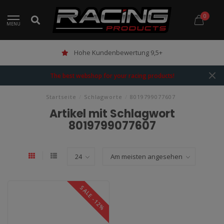
0
MENU
Hohe Kundenbewertung 9,5+
The best webshop for your racing products!
Startseite
/
Schlagworte
/
8019799077607
Artikel mit Schlagwort
8019799077607
SALE -12%