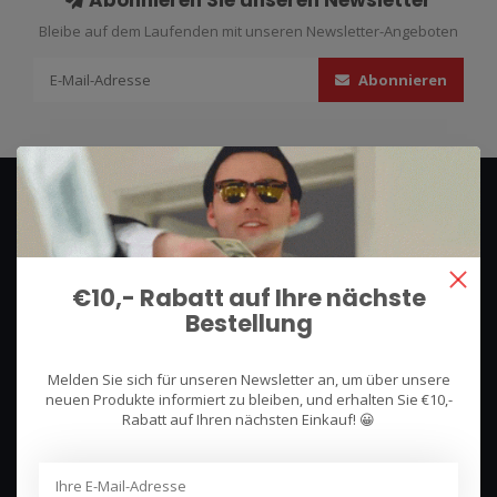
Abonnieren Sie unseren Newsletter
Bleibe auf dem Laufenden mit unseren Newsletter-Angeboten
Abonnieren
€10,- Rabatt auf Ihre nächste
Bestellung
We use what we sell, that's the difference!
Melden Sie sich für unseren Newsletter an, um über unsere
Hullerpad 13Q
neuen Produkte informiert zu bleiben, und erhalten Sie €10,-
6741 PA
Rabatt auf Ihren nächsten Einkauf! 😀
Lunteren, Nederland
085 744 4602