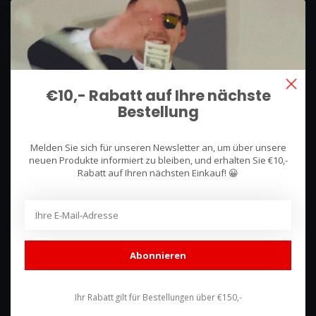
We use what we sell, that's the difference!
Hullerpad 13Q
6741 PA
€10,- Rabatt auf Ihre nächste
Lunteren, Nederland
Bestellung
085 744 4602
Melden Sie sich für unseren Newsletter an, um über unsere
shop@racing-products.com
neuen Produkte informiert zu bleiben, und erhalten Sie €10,-
Rabatt auf Ihren nächsten Einkauf! 😀
Bewertungen
Abonnieren
Ihr Rabatt gilt für Bestellungen über €150,-