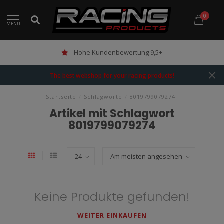
0
MENU
Hohe Kundenbewertung 9,5+
The best webshop for your racing products!
Startseite
/
Schlagworte
/
8019799079274
Artikel mit Schlagwort
8019799079274
Keine Produkte gefunden!
WEITER EINKAUFEN