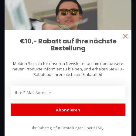
We use what we sell, that's the difference!
Hullerpad 13Q
6741 PA
€10,- Rabatt auf Ihre nächste
Lunteren, Nederland
Bestellung
085 744 4602
Melden Sie sich für unseren Newsletter an, um über unsere
shop@racing-products.com
neuen Produkte informiert zu bleiben, und erhalten Sie €10,-
Rabatt auf Ihren nächsten Einkauf! 😀
Bewertungen
Abonnieren
Ihr Rabatt gilt für Bestellungen über €150,-