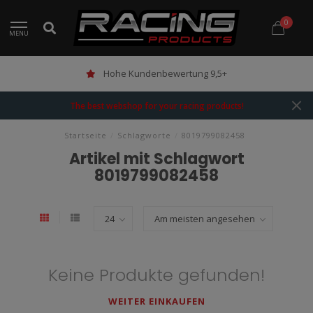
0
MENU
Hohe Kundenbewertung 9,5+
The best webshop for your racing products!
Startseite
/
Schlagworte
/
8019799082458
Artikel mit Schlagwort
8019799082458
Keine Produkte gefunden!
WEITER EINKAUFEN