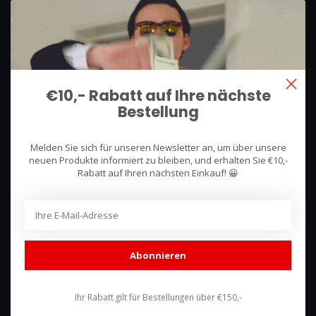
We use what we sell, that's the difference!
Hullerpad 13Q
6741 PA
€10,- Rabatt auf Ihre nächste
Lunteren, Nederland
Bestellung
085 744 4602
Melden Sie sich für unseren Newsletter an, um über unsere
shop@racing-products.com
neuen Produkte informiert zu bleiben, und erhalten Sie €10,-
Rabatt auf Ihren nächsten Einkauf! 😀
Bewertungen
Abonnieren
Ihr Rabatt gilt für Bestellungen über €150,-