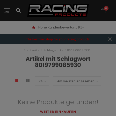
0
MENU
Hohe Kundenbewertung 9,5+
The best webshop for your racing products!
Startseite
/
Schlagworte
/
8019799085930
Artikel mit Schlagwort
8019799085930
Keine Produkte gefunden!
WEITER EINKAUFEN