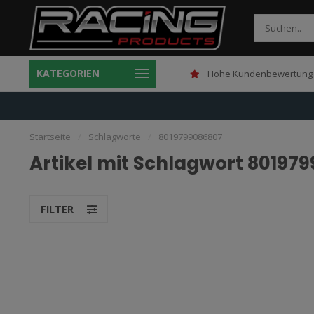
KATEGORIEN
Gratis verzending boven 150,-
Hohe Kundenbewertung 
Startseite
/
Schlagworte
/
8019799086807
Artikel mit Schlagwort 80197
FILTER