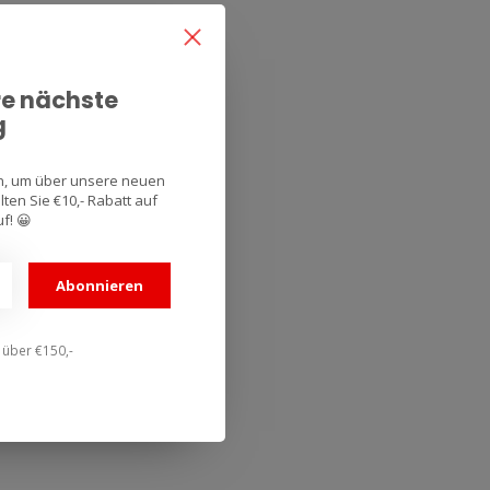
re nächste
g
an, um über unsere neuen
ten Sie €10,- Rabatt auf
f! 😀
Abonnieren
n über €150,-