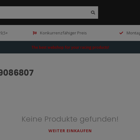
9,5+
Konkurrenzfähiger Preis
Montag
The best webshop for your racing products!
99086807
Keine Produkte gefunden!
WEITER EINKAUFEN