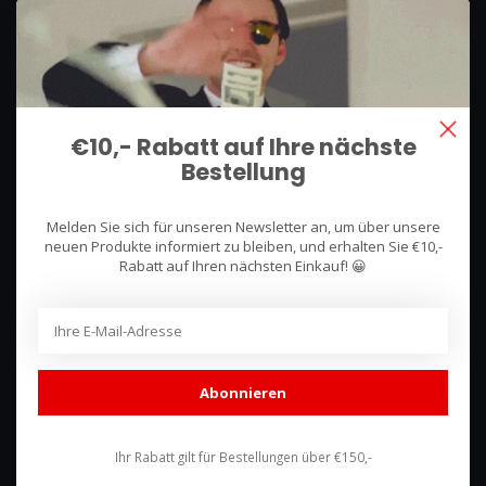
We use what we sell, that's the difference!
Hullerpad 13Q
6741 PA
€10,- Rabatt auf Ihre nächste
Lunteren, Nederland
Bestellung
085 744 4602
Melden Sie sich für unseren Newsletter an, um über unsere
shop@racing-products.com
neuen Produkte informiert zu bleiben, und erhalten Sie €10,-
Rabatt auf Ihren nächsten Einkauf! 😀
Bewertungen
Abonnieren
Ihr Rabatt gilt für Bestellungen über €150,-