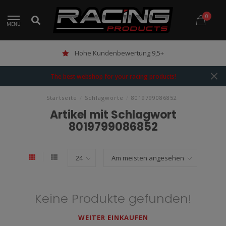
0
MENU
Hohe Kundenbewertung 9,5+
The best webshop for your racing products!
Startseite
/
Schlagworte
/
8019799086852
Artikel mit Schlagwort
8019799086852
Keine Produkte gefunden!
WEITER EINKAUFEN