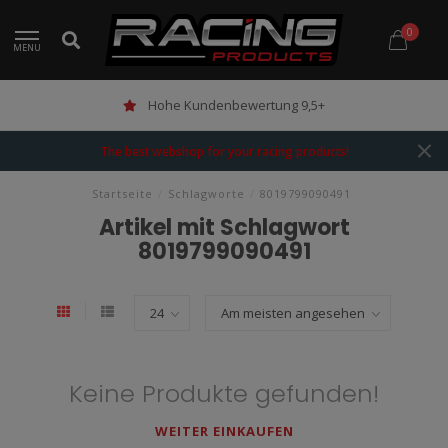
0
MENU
Hohe Kundenbewertung 9,5+
The best webshop for your racing products!
Startseite
/
Schlagworte
/
8019799090491
Artikel mit Schlagwort
8019799090491
Keine Produkte gefunden!
WEITER EINKAUFEN