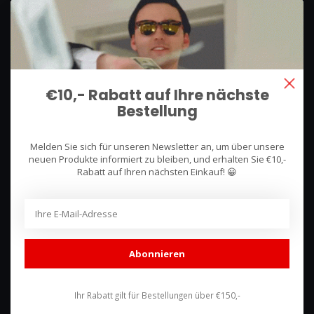
We use what we sell, that's the difference!
Hullerpad 13Q
6741 PA
€10,- Rabatt auf Ihre nächste
Lunteren, Nederland
Bestellung
085 744 4602
Melden Sie sich für unseren Newsletter an, um über unsere
shop@racing-products.com
neuen Produkte informiert zu bleiben, und erhalten Sie €10,-
Rabatt auf Ihren nächsten Einkauf! 😀
Bewertungen
Abonnieren
Ihr Rabatt gilt für Bestellungen über €150,-