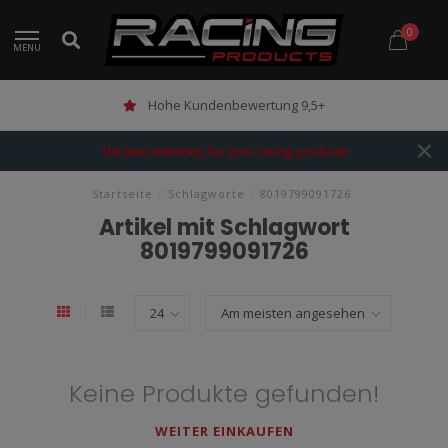
0
MENU
Hohe Kundenbewertung 9,5+
The best webshop for your racing products!
Startseite
/
Schlagworte
/
8019799091726
Artikel mit Schlagwort
8019799091726
Keine Produkte gefunden!
WEITER EINKAUFEN