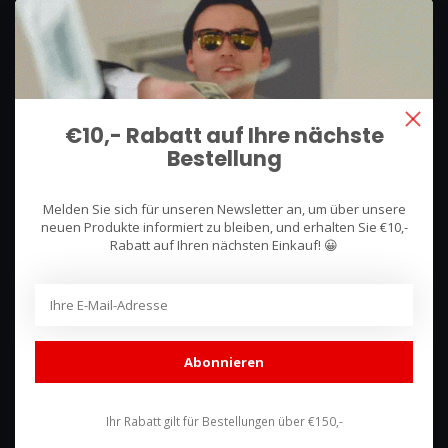
We use what we sell, that's the difference!
Hullerpad 13Q
6741 PA
€10,- Rabatt auf Ihre nächste
Lunteren, Nederland
Bestellung
085 744 4602
Melden Sie sich für unseren Newsletter an, um über unsere
shop@racing-products.com
neuen Produkte informiert zu bleiben, und erhalten Sie €10,-
Rabatt auf Ihren nächsten Einkauf! 😀
Bewertungen
Abonnieren
Ihr Rabatt gilt für Bestellungen über €150,-