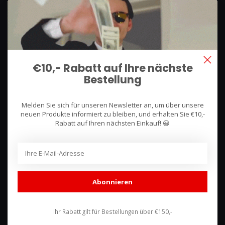
We use what we sell, that's the difference!
Hullerpad 13Q
6741 PA
€10,- Rabatt auf Ihre nächste
Lunteren, Nederland
Bestellung
085 744 4602
Melden Sie sich für unseren Newsletter an, um über unsere
shop@racing-products.com
neuen Produkte informiert zu bleiben, und erhalten Sie €10,-
Rabatt auf Ihren nächsten Einkauf! 😀
Bewertungen
Abonnieren
Ihr Rabatt gilt für Bestellungen über €150,-