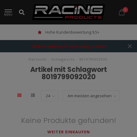
0
MENU
Hohe Kundenbewertung 9,5+
The best webshop for your racing products!
Startseite
/
Schlagworte
/
8019799092020
Artikel mit Schlagwort
8019799092020
Keine Produkte gefunden!
WEITER EINKAUFEN