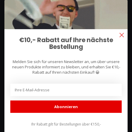
We use what we sell, that's the difference!
Hullerpad 13Q
6741 PA
€10,- Rabatt auf Ihre nächste
Lunteren, Nederland
Bestellung
085 744 4602
Melden Sie sich für unseren Newsletter an, um über unsere
shop@racing-products.com
neuen Produkte informiert zu bleiben, und erhalten Sie €10,-
Rabatt auf Ihren nächsten Einkauf! 😀
Bewertungen
Abonnieren
Ihr Rabatt gilt für Bestellungen über €150,-