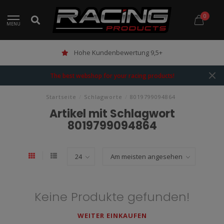
0
MENU
Hohe Kundenbewertung 9,5+
The best webshop for your racing products!
Startseite
/
Schlagworte
/
8019799094864
Artikel mit Schlagwort
8019799094864
Keine Produkte gefunden!
WEITER EINKAUFEN