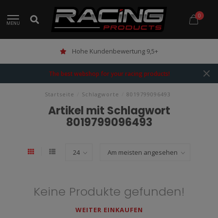
0
MENU
Hohe Kundenbewertung 9,5+
The best webshop for your racing products!
Startseite
/
Schlagworte
/
8019799096493
Artikel mit Schlagwort
8019799096493
Keine Produkte gefunden!
WEITER EINKAUFEN