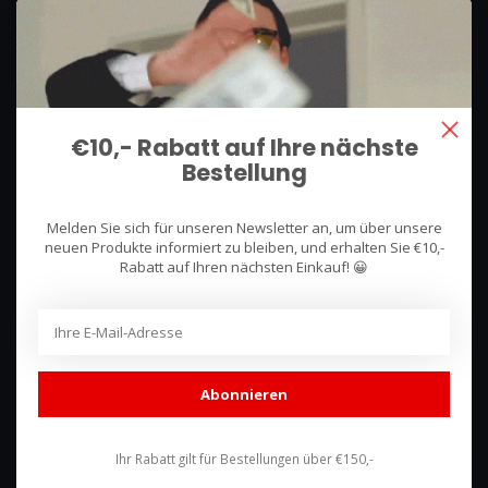
We use what we sell, that's the difference!
Hullerpad 13Q
6741 PA
€10,- Rabatt auf Ihre nächste
Lunteren, Nederland
Bestellung
085 744 4602
Melden Sie sich für unseren Newsletter an, um über unsere
shop@racing-products.com
neuen Produkte informiert zu bleiben, und erhalten Sie €10,-
Rabatt auf Ihren nächsten Einkauf! 😀
Bewertungen
Abonnieren
Ihr Rabatt gilt für Bestellungen über €150,-