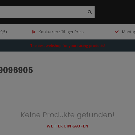
9,5+
Konkurrenzfähiger Preis
Montag
The best webshop for your racing products!
99096905
Keine Produkte gefunden!
WEITER EINKAUFEN