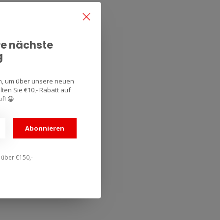
re nächste
g
an, um über unsere neuen
ten Sie €10,- Rabatt auf
f! 😀
Abonnieren
n über €150,-