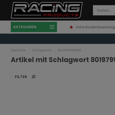
KATEGORIEN
Gratis verzending boven 150,-
Hohe Kundenbewertung 
Startseite
/
Schlagworte
/
8019799096905
Artikel mit Schlagwort 80197
FILTER