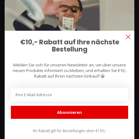
We use what we sell, that's the difference!
Hullerpad 13Q
6741 PA
€10,- Rabatt auf Ihre nächste
Lunteren, Nederland
Bestellung
085 744 4602
Melden Sie sich für unseren Newsletter an, um über unsere
shop@racing-products.com
neuen Produkte informiert zu bleiben, und erhalten Sie €10,-
Rabatt auf Ihren nächsten Einkauf! 😀
Bewertungen
Abonnieren
Ihr Rabatt gilt für Bestellungen über €150,-