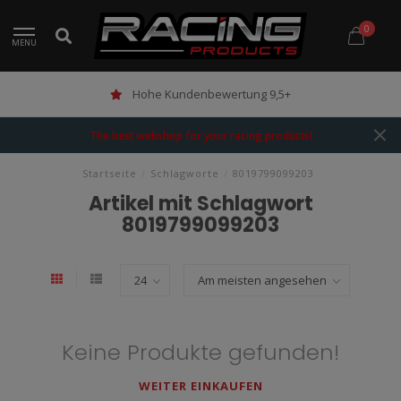
0
MENU
Hohe Kundenbewertung 9,5+
The best webshop for your racing products!
Startseite
/
Schlagworte
/
8019799099203
Artikel mit Schlagwort
8019799099203
Keine Produkte gefunden!
WEITER EINKAUFEN