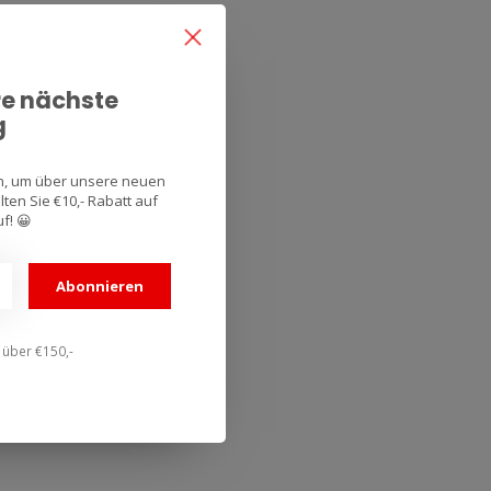
re nächste
g
an, um über unsere neuen
ten Sie €10,- Rabatt auf
f! 😀
Abonnieren
n über €150,-