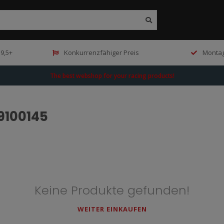
9,5+
Konkurrenzfähiger Preis
Montag
The best webshop for your racing products!
9100145
Keine Produkte gefunden!
WEITER EINKAUFEN