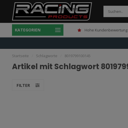
KATEGORIEN
Gratis verzending boven 150,-
Hohe Kundenbewertung 
Startseite
/
Schlagworte
/
8019799100145
Artikel mit Schlagwort 801979
FILTER