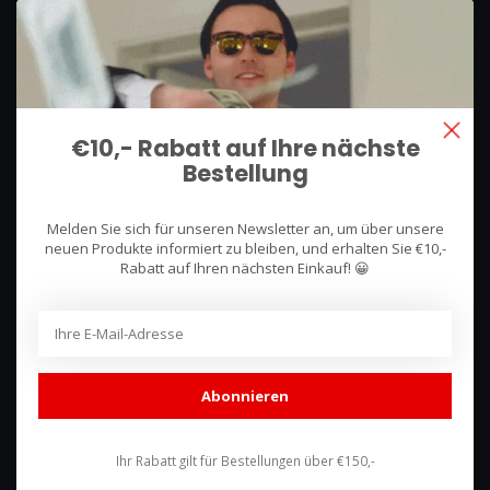
We use what we sell, that's the difference!
Hullerpad 13Q
6741 PA
€10,- Rabatt auf Ihre nächste
Lunteren, Nederland
Bestellung
085 744 4602
Melden Sie sich für unseren Newsletter an, um über unsere
shop@racing-products.com
neuen Produkte informiert zu bleiben, und erhalten Sie €10,-
Rabatt auf Ihren nächsten Einkauf! 😀
Bewertungen
Abonnieren
Ihr Rabatt gilt für Bestellungen über €150,-