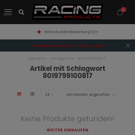
0
MENU
Hohe Kundenbewertung 9,5+
The best webshop for your racing products!
Startseite
/
Schlagworte
/
8019799100817
Artikel mit Schlagwort
8019799100817
Keine Produkte gefunden!
WEITER EINKAUFEN