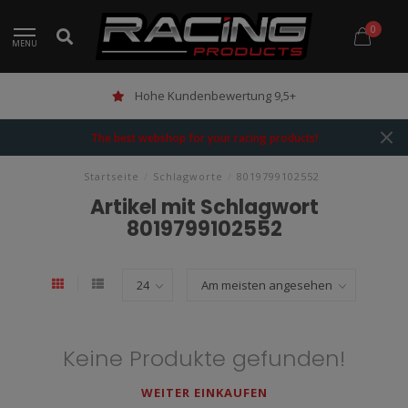
0
MENU
Hohe Kundenbewertung 9,5+
The best webshop for your racing products!
Startseite
/
Schlagworte
/
8019799102552
Artikel mit Schlagwort
8019799102552
Keine Produkte gefunden!
WEITER EINKAUFEN