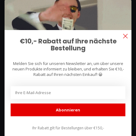
We use what we sell, that's the difference!
Hullerpad 13Q
6741 PA
€10,- Rabatt auf Ihre nächste
Lunteren, Nederland
Bestellung
085 744 4602
Melden Sie sich für unseren Newsletter an, um über unsere
shop@racing-products.com
neuen Produkte informiert zu bleiben, und erhalten Sie €10,-
Rabatt auf Ihren nächsten Einkauf! 😀
Bewertungen
Abonnieren
Ihr Rabatt gilt für Bestellungen über €150,-