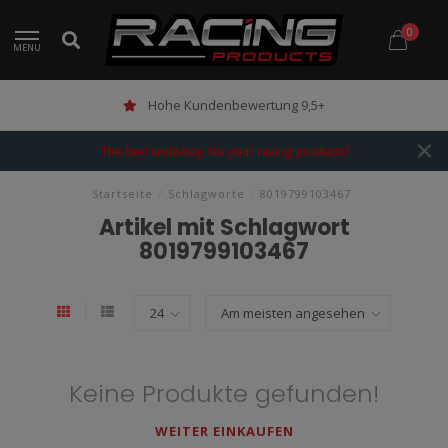
0
MENU
Hohe Kundenbewertung 9,5+
The best webshop for your racing products!
Startseite
/
Schlagworte
/
8019799103467
Artikel mit Schlagwort
8019799103467
Keine Produkte gefunden!
WEITER EINKAUFEN