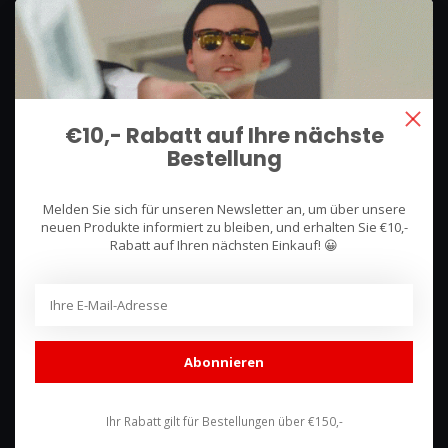
We use what we sell, that's the difference!
Hullerpad 13Q
6741 PA
€10,- Rabatt auf Ihre nächste
Lunteren, Nederland
Bestellung
085 744 4602
Melden Sie sich für unseren Newsletter an, um über unsere
shop@racing-products.com
neuen Produkte informiert zu bleiben, und erhalten Sie €10,-
Rabatt auf Ihren nächsten Einkauf! 😀
Bewertungen
Abonnieren
Ihr Rabatt gilt für Bestellungen über €150,-