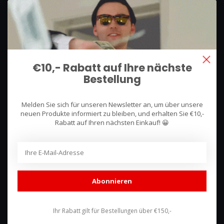
We use what we sell, that's the difference!
Hullerpad 13Q
6741 PA
€10,- Rabatt auf Ihre nächste
Lunteren, Nederland
Bestellung
085 744 4602
Melden Sie sich für unseren Newsletter an, um über unsere
shop@racing-products.com
neuen Produkte informiert zu bleiben, und erhalten Sie €10,-
Rabatt auf Ihren nächsten Einkauf! 😀
Bewertungen
Abonnieren
Ihr Rabatt gilt für Bestellungen über €150,-