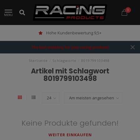
0
MENU
Hohe Kundenbewertung 9,5+
The best webshop for your racing products!
Startseite
/
Schlagworte
/
8019799103498
Artikel mit Schlagwort
8019799103498
Keine Produkte gefunden!
WEITER EINKAUFEN