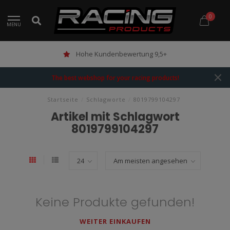
0
MENU
Hohe Kundenbewertung 9,5+
The best webshop for your racing products!
Startseite
/
Schlagworte
/
8019799104297
Artikel mit Schlagwort
8019799104297
Keine Produkte gefunden!
WEITER EINKAUFEN