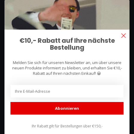
We use what we sell, that's the difference!
Hullerpad 13Q
6741 PA
€10,- Rabatt auf Ihre nächste
Lunteren, Nederland
Bestellung
085 744 4602
Melden Sie sich für unseren Newsletter an, um über unsere
shop@racing-products.com
neuen Produkte informiert zu bleiben, und erhalten Sie €10,-
Rabatt auf Ihren nächsten Einkauf! 😀
Bewertungen
Abonnieren
Ihr Rabatt gilt für Bestellungen über €150,-