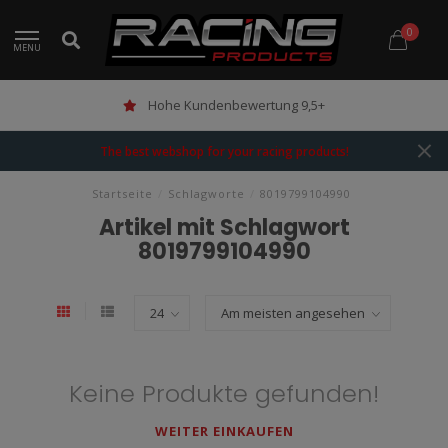
0
MENU
Hohe Kundenbewertung 9,5+
The best webshop for your racing products!
Startseite
/
Schlagworte
/
8019799104990
Artikel mit Schlagwort
8019799104990
Keine Produkte gefunden!
WEITER EINKAUFEN