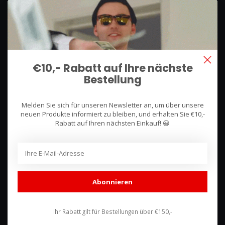
We use what we sell, that's the difference!
Hullerpad 13Q
6741 PA
€10,- Rabatt auf Ihre nächste
Lunteren, Nederland
Bestellung
085 744 4602
Melden Sie sich für unseren Newsletter an, um über unsere
shop@racing-products.com
neuen Produkte informiert zu bleiben, und erhalten Sie €10,-
Rabatt auf Ihren nächsten Einkauf! 😀
Bewertungen
Abonnieren
Ihr Rabatt gilt für Bestellungen über €150,-