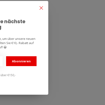
re nächste
g
an, um über unsere neuen
ten Sie €10,- Rabatt auf
f! 😀
Abonnieren
n über €150,-