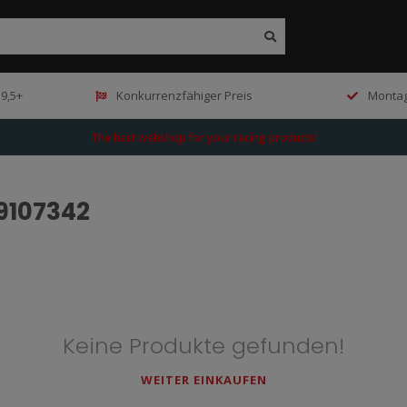
9,5+
Konkurrenzfähiger Preis
Montag
The best webshop for your racing products!
99107342
Keine Produkte gefunden!
WEITER EINKAUFEN