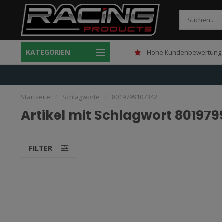
KATEGORIEN
Gratis verzending boven 150,-
Hohe Kundenbewertung 
Startseite
/
Schlagworte
/
8019799107342
Artikel mit Schlagwort 80197
FILTER