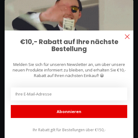
We use what we sell, that's the difference!
Hullerpad 13Q
6741 PA
€10,- Rabatt auf Ihre nächste
Lunteren, Nederland
Bestellung
085 744 4602
Melden Sie sich für unseren Newsletter an, um über unsere
shop@racing-products.com
neuen Produkte informiert zu bleiben, und erhalten Sie €10,-
Rabatt auf Ihren nächsten Einkauf! 😀
Bewertungen
Abonnieren
Ihr Rabatt gilt für Bestellungen über €150,-