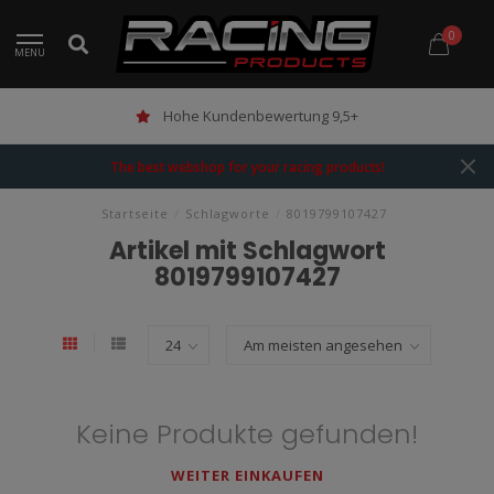
0
MENU
Hohe Kundenbewertung 9,5+
The best webshop for your racing products!
Startseite
/
Schlagworte
/
8019799107427
Artikel mit Schlagwort
8019799107427
Keine Produkte gefunden!
WEITER EINKAUFEN