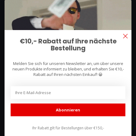
We use what we sell, that's the difference!
Hullerpad 13Q
6741 PA
€10,- Rabatt auf Ihre nächste
Lunteren, Nederland
Bestellung
085 744 4602
Melden Sie sich für unseren Newsletter an, um über unsere
shop@racing-products.com
neuen Produkte informiert zu bleiben, und erhalten Sie €10,-
Rabatt auf Ihren nächsten Einkauf! 😀
Bewertungen
Abonnieren
Ihr Rabatt gilt für Bestellungen über €150,-