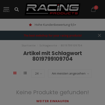
0
MENU
Hohe Kundenbewertung 9,5+
The best webshop for your racing products!
Startseite
/
Schlagworte
/
8019799109704
Artikel mit Schlagwort
8019799109704
Keine Produkte gefunden!
WEITER EINKAUFEN