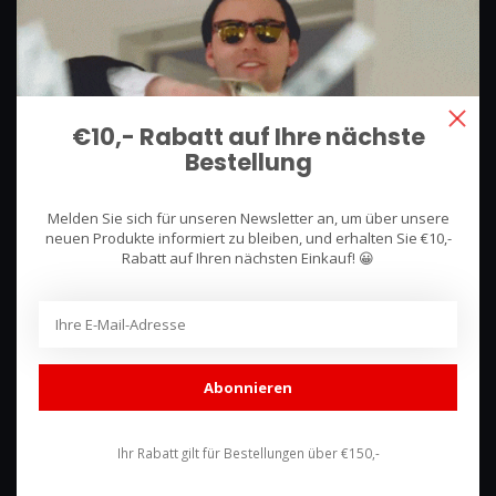
We use what we sell, that's the difference!
Hullerpad 13Q
6741 PA
Lunteren, Nederland
€10,- Rabatt auf Ihre nächste
Bestellung
085 744 4602
shop@racing-products.com
Melden Sie sich für unseren Newsletter an, um über unsere
neuen Produkte informiert zu bleiben, und erhalten Sie €10,-
Rabatt auf Ihren nächsten Einkauf! 😀
Bewertungen
Abonnieren
Ihr Rabatt gilt für Bestellungen über €150,-