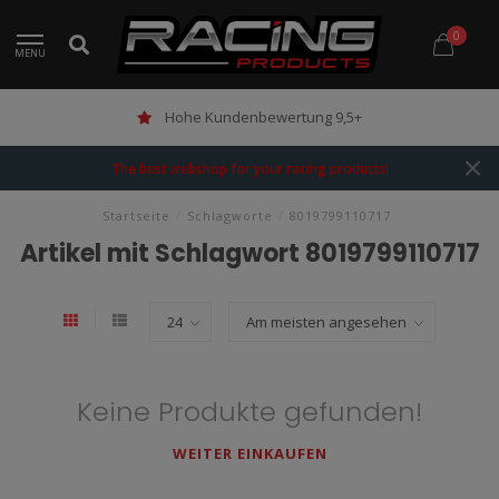
0
MENU
Hohe Kundenbewertung 9,5+
The best webshop for your racing products!
Startseite
/
Schlagworte
/
8019799110717
Artikel mit Schlagwort 8019799110717
Keine Produkte gefunden!
WEITER EINKAUFEN