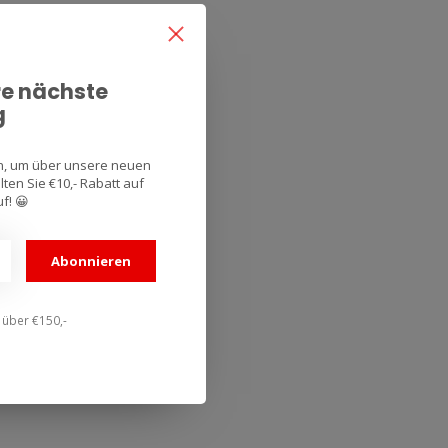
re nächste
g
an, um über unsere neuen
ten Sie €10,- Rabatt auf
f! 😀
Abonnieren
n über €150,-