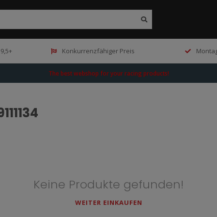
9,5+
Konkurrenzfähiger Preis
Montag
The best webshop for your racing products!
111134
Keine Produkte gefunden!
WEITER EINKAUFEN