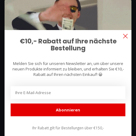
We use what we sell, that's the difference!
Hullerpad 13Q
6741 PA
€10,- Rabatt auf Ihre nächste
Lunteren, Nederland
Bestellung
085 744 4602
Melden Sie sich für unseren Newsletter an, um über unsere
shop@racing-products.com
neuen Produkte informiert zu bleiben, und erhalten Sie €10,-
Rabatt auf Ihren nächsten Einkauf! 😀
Bewertungen
Abonnieren
Ihr Rabatt gilt für Bestellungen über €150,-