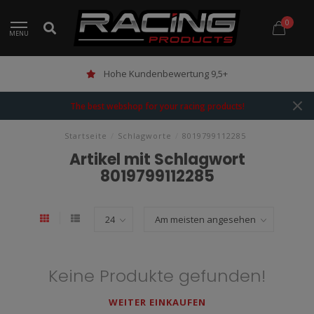
0
MENU
Hohe Kundenbewertung 9,5+
The best webshop for your racing products!
Startseite
/
Schlagworte
/
8019799112285
Artikel mit Schlagwort
8019799112285
Keine Produkte gefunden!
WEITER EINKAUFEN