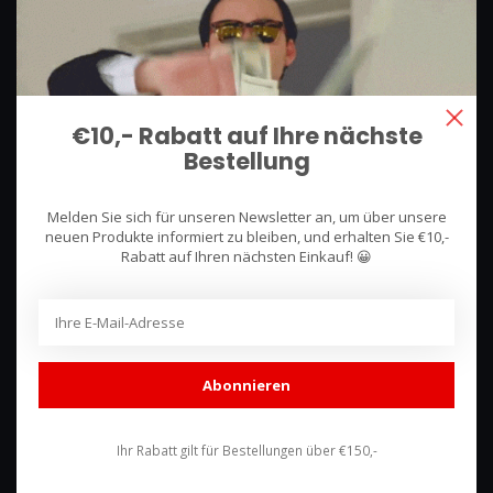
We use what we sell, that's the difference!
Hullerpad 13Q
6741 PA
Lunteren, Nederland
€10,- Rabatt auf Ihre nächste
Bestellung
085 744 4602
shop@racing-products.com
Melden Sie sich für unseren Newsletter an, um über unsere
neuen Produkte informiert zu bleiben, und erhalten Sie €10,-
Rabatt auf Ihren nächsten Einkauf! 😀
Bewertungen
Abonnieren
Ihr Rabatt gilt für Bestellungen über €150,-