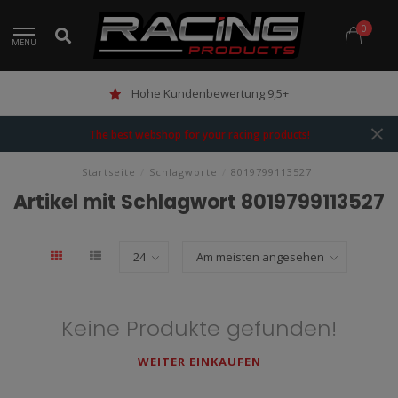
0
MENU
Hohe Kundenbewertung 9,5+
The best webshop for your racing products!
Startseite
/
Schlagworte
/
8019799113527
Artikel mit Schlagwort 8019799113527
Keine Produkte gefunden!
WEITER EINKAUFEN