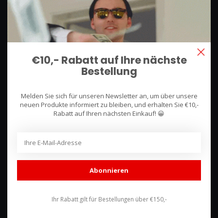
We use what we sell, that's the difference!
Hullerpad 13Q
6741 PA
Lunteren, Nederland
€10,- Rabatt auf Ihre nächste
Bestellung
085 744 4602
shop@racing-products.com
Melden Sie sich für unseren Newsletter an, um über unsere
neuen Produkte informiert zu bleiben, und erhalten Sie €10,-
Rabatt auf Ihren nächsten Einkauf! 😀
Bewertungen
Abonnieren
Ihr Rabatt gilt für Bestellungen über €150,-