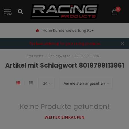
0
MENU
Hohe Kundenbewertung 9,5+
The best webshop for your racing products!
Startseite
/
Schlagworte
/
8019799113961
Artikel mit Schlagwort 8019799113961
Keine Produkte gefunden!
WEITER EINKAUFEN