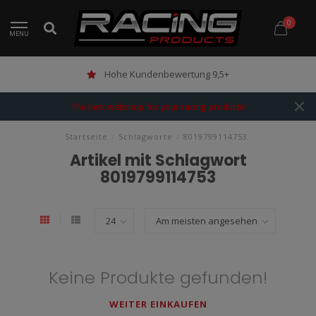
0
MENU
Hohe Kundenbewertung 9,5+
The best webshop for your racing products!
Startseite
/
Schlagworte
/
8019799114753
Artikel mit Schlagwort
8019799114753
Keine Produkte gefunden!
WEITER EINKAUFEN