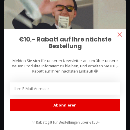
We use what we sell, that's the difference!
Hullerpad 13Q
6741 PA
€10,- Rabatt auf Ihre nächste
Lunteren, Nederland
Bestellung
085 744 4602
Melden Sie sich für unseren Newsletter an, um über unsere
shop@racing-products.com
neuen Produkte informiert zu bleiben, und erhalten Sie €10,-
Rabatt auf Ihren nächsten Einkauf! 😀
Bewertungen
Abonnieren
Ihr Rabatt gilt für Bestellungen über €150,-