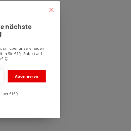
re nächste
g
an, um über unsere neuen
ten Sie €10,- Rabatt auf
f! 😀
Abonnieren
n über €150,-