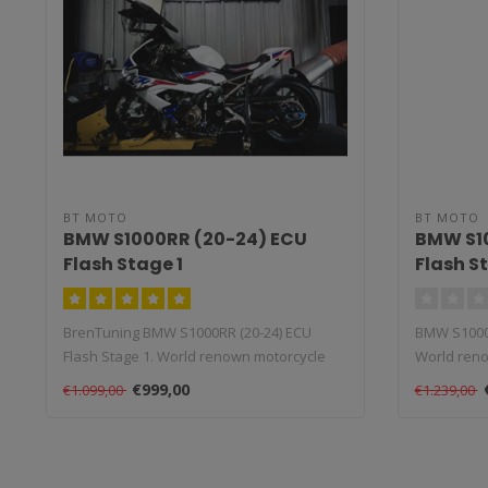
BT MOTO
BT MOTO
BMW S1000RR (20-24) ECU
BMW S1
Flash Stage 1
Flash S
BrenTuning BMW S1000RR (20-24) ECU
BMW S1000R
Flash Stage 1. World renown motorcycle
World reno
racing..
f..
€999,00
€1.099,00
€1.239,00