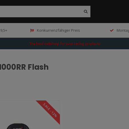
9,5+
Konkurrenzfähiger Preis
Montag
The best webshop for your racing products!
1000RR Flash
SALE -12%