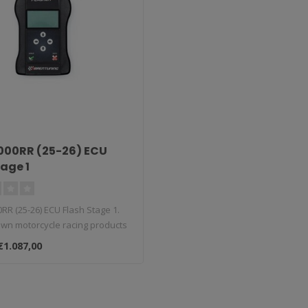
000RR (25-26) ECU
tage 1
R (25-26) ECU Flash Stage 1.
wn motorcycle racing products
€1.087,00