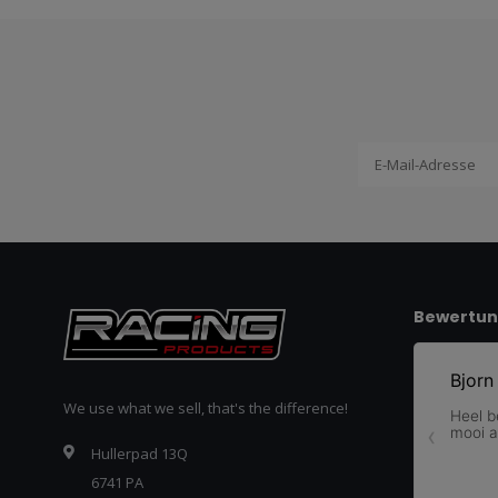
Bewertu
We use what we sell, that's the difference!
Hullerpad 13Q
6741 PA