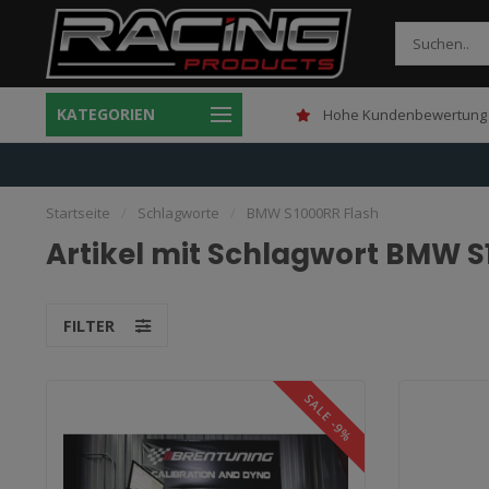
KATEGORIEN
Gratis verzending boven 150,-
Hohe Kundenbewertung 
Startseite
/
Schlagworte
/
BMW S1000RR Flash
Artikel mit Schlagwort BMW S
FILTER
SALE -9%