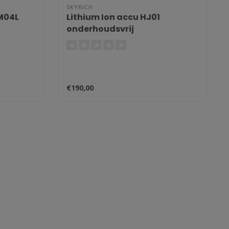
SKYRICH
TM04L
Lithium Ion accu HJ01
onderhoudsvrij
€190,00