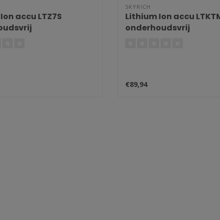
SKYRICH
 Ion accu LTZ7S
Lithium Ion accu LTK
udsvrij
onderhoudsvrij
€89,94