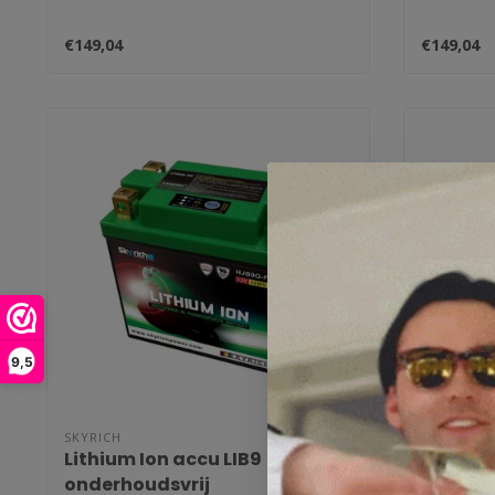
€149,04
€149,04
9,5
SKYRICH
SKYRICH
Lithium Ion accu LIB9
Lithium
onderhoudsvrij
onderho