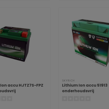
SKYRICH
 Ion accu HJTZ7S-FPZ
Lithium Ion accu 51913
udsvrij
onderhoudsvrij