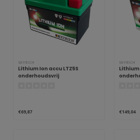
SKYRICH
SKYRICH
Lithium Ion accu LTZ5S
Lithium
onderhoudsvrij
onderho
€69,87
€149,04