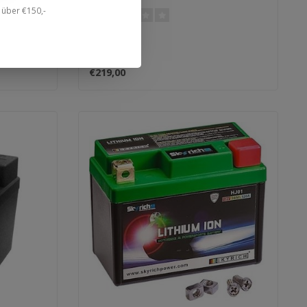
n über €150,-
€219,00