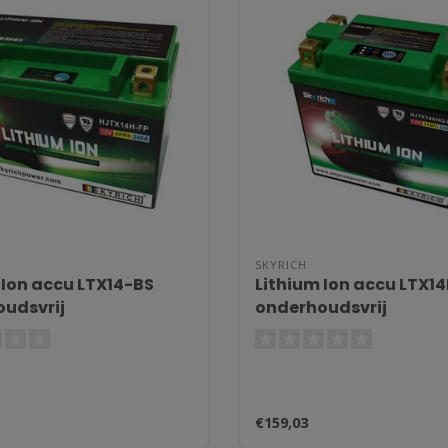
SKYRICH
 Ion accu LTX14-BS
Lithium Ion accu LTX1
udsvrij
onderhoudsvrij
€159,03