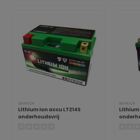
SKYRICH
SKYRICH
Lithium Ion accu LTZ14S
Lithium
onderhoudsvrij
onderho