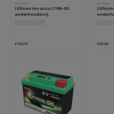
SKYRICH
SKYRICH
Lithium Ion accu LT9B-BS
Lithium
onderhoudsvrij
onderho
€104,97
€89,86