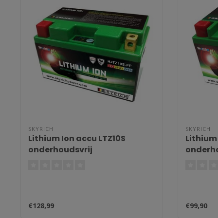
SKYRICH
SKYRICH
Lithium Ion accu LTZ10S
Lithium
onderhoudsvrij
onderho
€128,99
€99,90