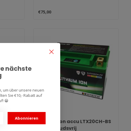
€75,00
re nächste
g
an, um über unsere neuen
ten Sie €10,- Rabatt auf
f! 😀
SKYRICH
Abonnieren
C-
Lithium Ion accu LTX20CH-BS
onderhoudsvrij