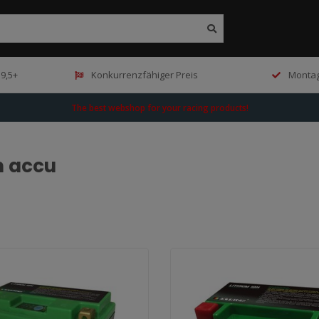
9,5+
Konkurrenzfähiger Preis
Montag
The best webshop for your racing products!
m accu