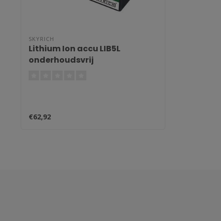
SKYRICH
Lithium Ion accu LIB5L
onderhoudsvrij
€62,92