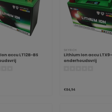
SKYRICH
 Ion accu LT12B-BS
Lithium Ion accu LTX9
udsvrij
onderhoudsvrij
€84,94