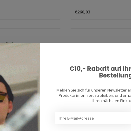
€260,03
€10,- Rabatt auf Ih
Bestellun
Melden Sie sich für unseren Newsletter 
Produkte informiert zu bleiben, und erhal
Ihren nächsten Einkau
SKYRICH
 Ion accu LTX20L-BS
acculader 12V/2Ah HB
udsvrij
LF0202